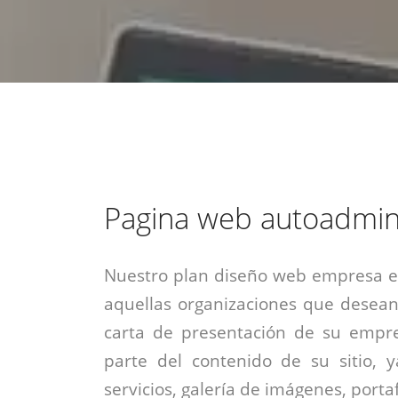
estrategia de
¡COTIZA AQUÍ!
DESDE $15 UF.
HABLAR CON EJECUTIVO
marketing digital.
DESDE $300 UF.
ASESORATE POR UN EXPERTO
Pagina web autoadmin
Nuestro plan diseño web empresa es
aquellas organizaciones que desean
carta de presentación de su empre
parte del contenido de su sitio, 
servicios, galería de imágenes, portaf