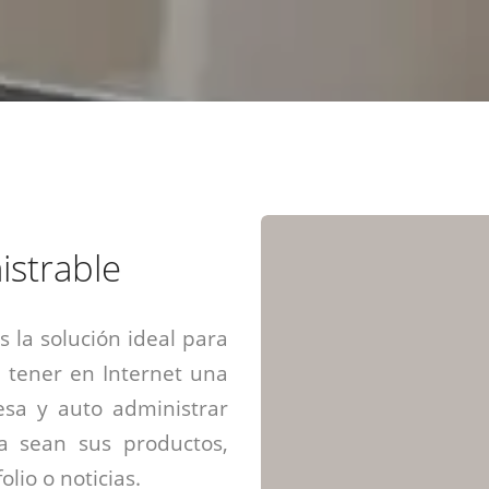
Diseño web mini sitios
Estrategia de marca
Next Cloud
Aplicaciones moviles
Identidad de marca
APP web móviles
Diseño de logo
Integración Webpay Plus
Directrices de la marca
Mantención Web
Redacción de textos
Directrices de voz
Rebranding
Fotografía / Dirección
istrable
Diseño infográfico
 la solución ideal para
 tener en Internet una
sa y auto administrar
ya sean sus productos,
olio o noticias.