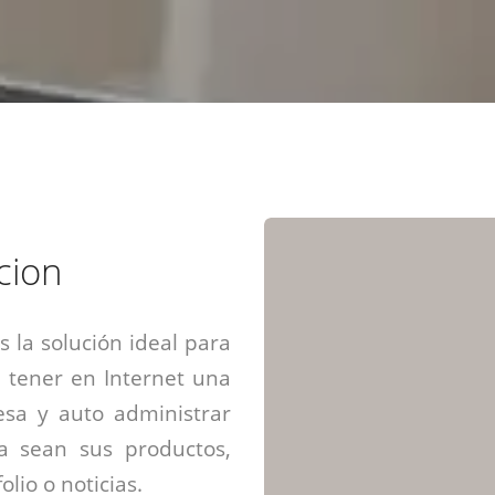
Diseño web mini sitios
Estrategia de marca
Next Cloud
Aplicaciones moviles
Identidad de marca
APP web móviles
Diseño de logo
Integración Webpay Plus
Directrices de la marca
Mantención Web
Redacción de textos
Directrices de voz
Rebranding
Fotografía / Dirección
cion
Diseño infográfico
 la solución ideal para
 tener en Internet una
sa y auto administrar
ya sean sus productos,
olio o noticias.