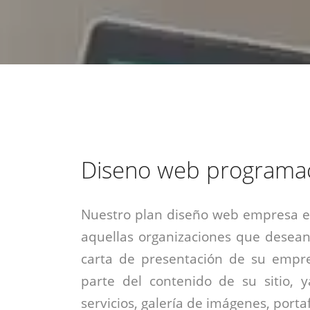
estrategia de
¡COTIZA AQUÍ!
DESDE $15 UF.
HABLAR CON EJECUTIVO
marketing digital.
DESDE $300 UF.
ASESORATE POR UN EXPERTO
Diseno web programa
Nuestro plan diseño web empresa es
aquellas organizaciones que desean
carta de presentación de su empre
parte del contenido de su sitio, 
servicios, galería de imágenes, portaf