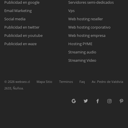
Publicidad en google
Servidores semi-dedicados
Email Marketing
Vps
Reunión online
Social media
Web hosting reseller
Publicidad en twitter
Web hosting corporativo
Nuestros ejecutivos le enviarán un correo electrónico con el enlace a
Chat Online
Meet para la reunión online.
Publicidad en youtube
Web hosting empresa
Cotización
Todos nuestros ejecutivos están fuera de línea. Complete el formulario
Publicidad en waze
Hosting PYME
para enviarnos un correo electrónico con sus datos personales.
Complete el formulario y nos contactaremos a la brevedad.
Streaming audio
Streaming Video
©
2026
webseo.cl
Mapa Sitio
Terminos
Faq
Av. Pedro de Valdivia
2633, Ñuñoa.