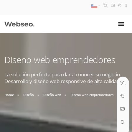
08:30 AM A 17:30 PM
ventas@webseo.cl
Diseno web emprendedores
09:30 AM A 18:30 PM
soporte@webseo.cl
La solución perfecta para dar a conocer su negocio.
Desarrollo y diseño web responsive de alta calidad.
Home
Diseño
Diseño web
Diseno web emprendedores
ABRIR TICKET