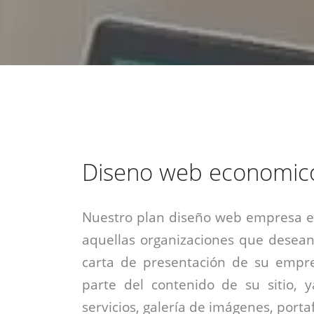
estrategia de
¡COTIZA AQUÍ!
DESDE $15 UF.
HABLAR CON EJECUTIVO
marketing digital.
DESDE $300 UF.
ASESORATE POR UN EXPERTO
Diseno web economic
Nuestro plan diseño web empresa es
aquellas organizaciones que desean
carta de presentación de su empre
parte del contenido de su sitio, 
servicios, galería de imágenes, portaf