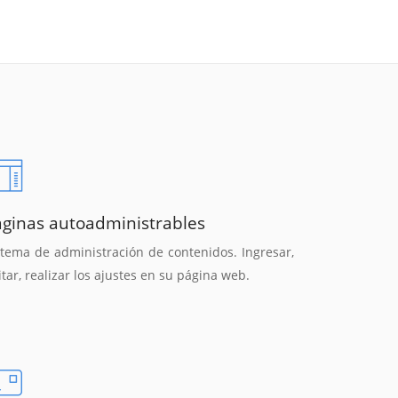
áginas autoadministrables
stema de administración de contenidos. Ingresar,
itar, realizar los ajustes en su página web.
Reunión online
Chat Online
Nuestros ejecutivos le enviarán un correo