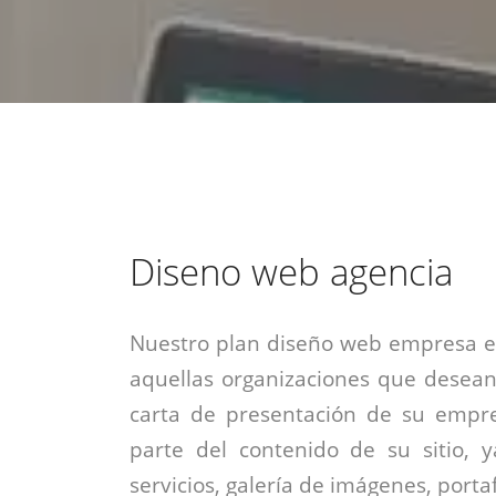
estrategia de
¡COTIZA AQUÍ!
DESDE $15 UF.
HABLAR CON EJECUTIVO
marketing digital.
DESDE $300 UF.
ASESORATE POR UN EXPERTO
Diseno web agencia
Nuestro plan diseño web empresa es
aquellas organizaciones que desean
carta de presentación de su empre
parte del contenido de su sitio, 
servicios, galería de imágenes, portaf