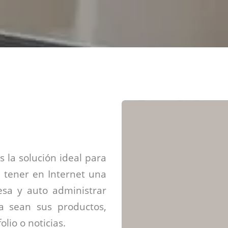
Diseño web mini sitios
Estrategia de marca
Next Cloud
Aplicaciones moviles
Identidad de marca
APP web móviles
Diseño de logo
Integración Webpay Plus
Directrices de la marca
Mantención Web
Redacción de textos
Directrices de voz
Rebranding
Fotografía / Dirección
Diseño infográfico
 la solución ideal para
 tener en Internet una
sa y auto administrar
ya sean sus productos,
olio o noticias.