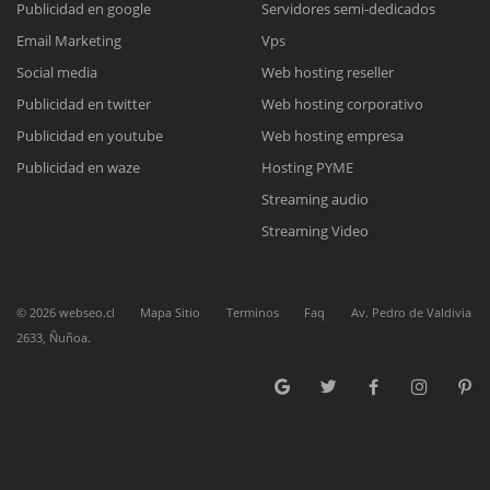
Publicidad en google
Servidores semi-dedicados
Email Marketing
Vps
Reunión online
Social media
Web hosting reseller
Publicidad en twitter
Web hosting corporativo
Nuestros ejecutivos le enviarán un correo electrónico con el enlace a
Chat Online
Meet para la reunión online.
Publicidad en youtube
Web hosting empresa
Cotización
Todos nuestros ejecutivos están fuera de línea. Complete el formulario
Publicidad en waze
Hosting PYME
para enviarnos un correo electrónico con sus datos personales.
Complete el formulario y nos contactaremos a la brevedad.
Streaming audio
Streaming Video
©
2026
webseo.cl
Mapa Sitio
Terminos
Faq
Av. Pedro de Valdivia
2633, Ñuñoa.