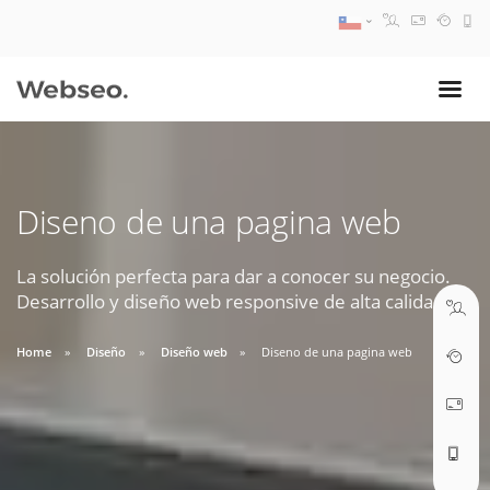
08:30 AM A 17:30 PM
ventas@webseo.cl
Diseno de una pagina web
09:30 AM A 18:30 PM
soporte@webseo.cl
La solución perfecta para dar a conocer su negocio.
Desarrollo y diseño web responsive de alta calidad.
Home
Diseño
Diseño web
Diseno de una pagina web
ABRIR TICKET