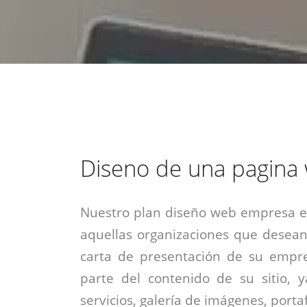
estrategia de
¡COTIZA AQUÍ!
DESDE $15 UF.
HABLAR CON EJECUTIVO
marketing digital.
DESDE $300 UF.
ASESORATE POR UN EXPERTO
Diseno de una pagina
Nuestro plan diseño web empresa es
aquellas organizaciones que desean
carta de presentación de su empre
parte del contenido de su sitio, 
servicios, galería de imágenes, portaf