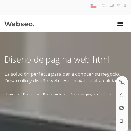
08:30 AM A 17:30 PM
ventas@webseo.cl
Diseno de pagina web html
09:30 AM A 18:30 PM
soporte@webseo.cl
La solución perfecta para dar a conocer su negocio.
Desarrollo y diseño web responsive de alta calidad.
Home
Diseño
Diseño web
Diseno de pagina web html
ABRIR TICKET