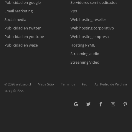
Publicidad en google
Servidores semi-dedicados
Email Marketing
Vps
Reunión online
Social media
Web hosting reseller
Publicidad en twitter
Web hosting corporativo
Nuestros ejecutivos le enviarán un correo electrónico con el enlace a
Chat Online
Meet para la reunión online.
Publicidad en youtube
Web hosting empresa
Cotización
Todos nuestros ejecutivos están fuera de línea. Complete el formulario
Publicidad en waze
Hosting PYME
para enviarnos un correo electrónico con sus datos personales.
Complete el formulario y nos contactaremos a la brevedad.
Streaming audio
Streaming Video
©
2026
webseo.cl
Mapa Sitio
Terminos
Faq
Av. Pedro de Valdivia
2633, Ñuñoa.