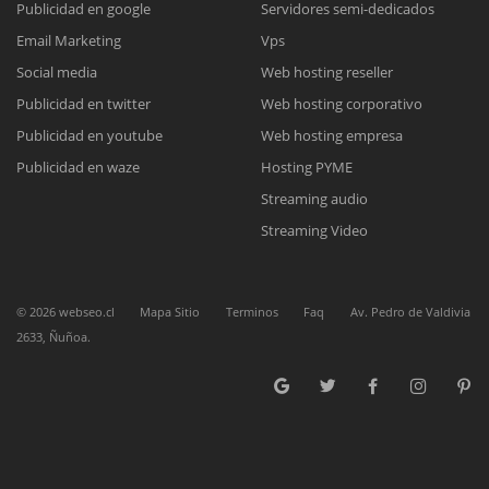
Publicidad en google
Servidores semi-dedicados
Email Marketing
Vps
Reunión online
Social media
Web hosting reseller
Publicidad en twitter
Web hosting corporativo
Nuestros ejecutivos le enviarán un correo electrónico con el enlace a
Chat Online
Meet para la reunión online.
Publicidad en youtube
Web hosting empresa
Cotización
Todos nuestros ejecutivos están fuera de línea. Complete el formulario
Publicidad en waze
Hosting PYME
para enviarnos un correo electrónico con sus datos personales.
Complete el formulario y nos contactaremos a la brevedad.
Streaming audio
Streaming Video
©
2026
webseo.cl
Mapa Sitio
Terminos
Faq
Av. Pedro de Valdivia
2633, Ñuñoa.