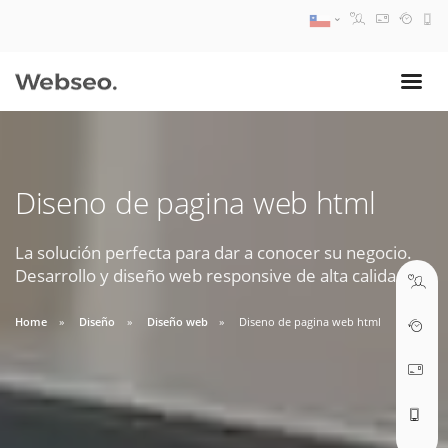
08:30 AM A 17:30 PM
ventas@webseo.cl
Diseno de pagina web html
09:30 AM A 18:30 PM
soporte@webseo.cl
La solución perfecta para dar a conocer su negocio.
Desarrollo y diseño web responsive de alta calidad.
Home
Diseño
Diseño web
Diseno de pagina web html
ABRIR TICKET