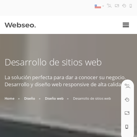
08:30 AM A 17:30 PM
ventas@webseo.cl
Desarrollo de sitios web
09:30 AM A 18:30 PM
soporte@webseo.cl
La solución perfecta para dar a conocer su negocio.
Desarrollo y diseño web responsive de alta calidad.
Home
Diseño
Diseño web
Desarrollo de sitios web
ABRIR TICKET