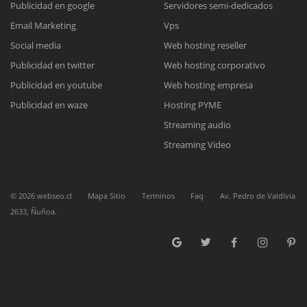
Publicidad en google
Servidores semi-dedicados
Email Marketing
Vps
Reunión online
Social media
Web hosting reseller
Publicidad en twitter
Web hosting corporativo
Nuestros ejecutivos le enviarán un correo electrónico con el enlace a
Chat Online
Meet para la reunión online.
Publicidad en youtube
Web hosting empresa
Cotización
Todos nuestros ejecutivos están fuera de línea. Complete el formulario
Publicidad en waze
Hosting PYME
para enviarnos un correo electrónico con sus datos personales.
Complete el formulario y nos contactaremos a la brevedad.
Streaming audio
Streaming Video
©
2026
webseo.cl
Mapa Sitio
Terminos
Faq
Av. Pedro de Valdivia
2633, Ñuñoa.