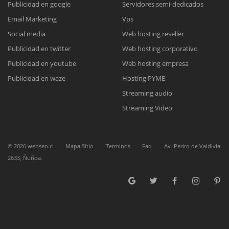
Publicidad en google
Servidores semi-dedicados
Email Marketing
Vps
Reunión online
Social media
Web hosting reseller
Publicidad en twitter
Web hosting corporativo
Nuestros ejecutivos le enviarán un correo electrónico con el enlace a
Chat Online
Meet para la reunión online.
Publicidad en youtube
Web hosting empresa
Cotización
Todos nuestros ejecutivos están fuera de línea. Complete el formulario
Publicidad en waze
Hosting PYME
para enviarnos un correo electrónico con sus datos personales.
Complete el formulario y nos contactaremos a la brevedad.
Streaming audio
Streaming Video
©
2026
webseo.cl
Mapa Sitio
Terminos
Faq
Av. Pedro de Valdivia
2633, Ñuñoa.