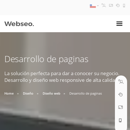
08:30 AM A 17:30 PM
ventas@webseo.cl
Desarrollo de paginas
09:30 AM A 18:30 PM
soporte@webseo.cl
La solución perfecta para dar a conocer su negocio.
Desarrollo y diseño web responsive de alta calidad.
Home
Diseño
Diseño web
Desarrollo de paginas
ABRIR TICKET