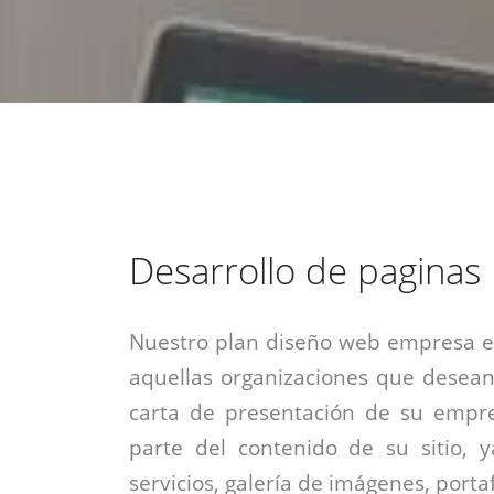
estrategia de
¡COTIZA AQUÍ!
DESDE $15 UF.
HABLAR CON EJECUTIVO
marketing digital.
DESDE $300 UF.
ASESORATE POR UN EXPERTO
Desarrollo de paginas
Nuestro plan diseño web empresa es
aquellas organizaciones que desean
carta de presentación de su empre
parte del contenido de su sitio, 
servicios, galería de imágenes, portaf