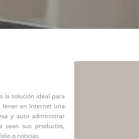
Diseño web mini sitios
Estrategia de marca
Next Cloud
Aplicaciones moviles
Identidad de marca
APP web móviles
Diseño de logo
Integración Webpay Plus
Directrices de la marca
Mantención Web
Redacción de textos
Directrices de voz
Rebranding
Fotografía / Dirección
Diseño infográfico
 la solución ideal para
 tener en Internet una
sa y auto administrar
ya sean sus productos,
olio o noticias.