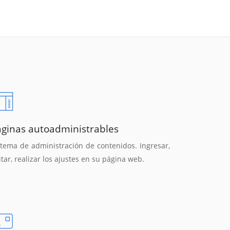
áginas autoadministrables
stema de administración de contenidos. Ingresar,
itar, realizar los ajustes en su página web.
Reunión online
Chat Online
Nuestros ejecutivos le enviarán un correo