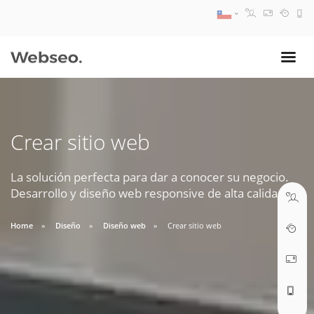
08:30 AM A 17:30 PM
ventas@webseo.cl
Crear sitio web
09:30 AM A 18:30 PM
soporte@webseo.cl
La solución perfecta para dar a conocer su negocio.
Desarrollo y diseño web responsive de alta calidad.
Home
Diseño
Diseño web
Crear sitio web
ABRIR TICKET