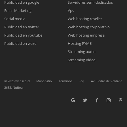
Publicidad en google
Servidores semi-dedicados
Email Marketing
Vps
Reunión online
Social media
Web hosting reseller
Publicidad en twitter
Web hosting corporativo
Nuestros ejecutivos le enviarán un correo electrónico con el enlace a
Chat Online
Meet para la reunión online.
Publicidad en youtube
Web hosting empresa
Cotización
Todos nuestros ejecutivos están fuera de línea. Complete el formulario
Publicidad en waze
Hosting PYME
para enviarnos un correo electrónico con sus datos personales.
Complete el formulario y nos contactaremos a la brevedad.
Streaming audio
Streaming Video
©
2026
webseo.cl
Mapa Sitio
Terminos
Faq
Av. Pedro de Valdivia
2633, Ñuñoa.