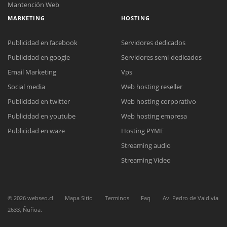
Mantención Web
MARKETING
HOSTING
Publicidad en facebook
Servidores dedicados
Publicidad en google
Servidores semi-dedicados
Email Marketing
Vps
Social media
Web hosting reseller
Reunión online
Publicidad en twitter
Web hosting corporativo
Nuestros ejecutivos le enviarán un correo electrónico con el enlace a
Chat Online
Meet para la reunión online.
Publicidad en youtube
Web hosting empresa
Cotización
Todos nuestros ejecutivos están fuera de línea. Complete el formulario
Publicidad en waze
Hosting PYME
para enviarnos un correo electrónico con sus datos personales.
Complete el formulario y nos contactaremos a la brevedad.
Streaming audio
Streaming Video
©
2026
webseo.cl
Mapa Sitio
Terminos
Faq
Av. Pedro de Valdivia
2633, Ñuñoa.