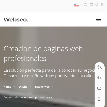
08:30 AM A 17:30 PM
ventas@webseo.cl
Creacion de paginas web
09:30 AM A 18:30 PM
profesionales
soporte@webseo.cl
La solución perfecta para dar a conocer su negocio.
Desarrollo y diseño web responsive de alta calidad.
ABRIR TICKET
Home
Diseño
Diseño web
Creacion de paginas web profesionales