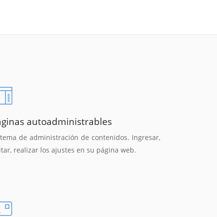
áginas autoadministrables
stema de administración de contenidos. Ingresar,
itar, realizar los ajustes en su página web.
Reunión online
Chat Online
Nuestros ejecutivos le enviarán un correo