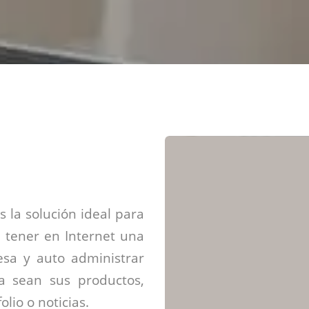
Diseño web mini sitios
Estrategia de marca
Next Cloud
Aplicaciones moviles
Identidad de marca
APP web móviles
Diseño de logo
Integración Webpay Plus
Directrices de la marca
Mantención Web
Redacción de textos
Directrices de voz
Rebranding
Fotografía / Dirección
Diseño infográfico
 la solución ideal para
 tener en Internet una
sa y auto administrar
ya sean sus productos,
olio o noticias.