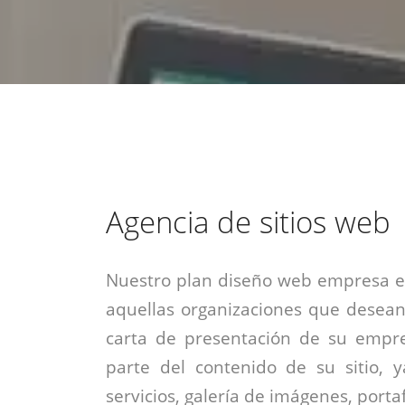
estrategia de
¡COTIZA AQUÍ!
DESDE $15 UF.
HABLAR CON EJECUTIVO
marketing digital.
DESDE $300 UF.
ASESORATE POR UN EXPERTO
Agencia de sitios web
Nuestro plan diseño web empresa es
aquellas organizaciones que desean
carta de presentación de su empre
parte del contenido de su sitio, 
servicios, galería de imágenes, portaf