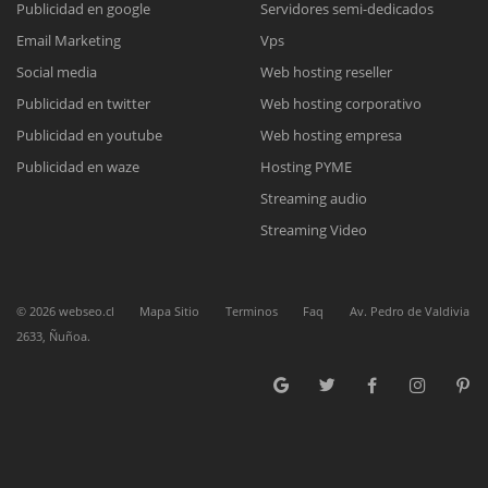
Publicidad en google
Servidores semi-dedicados
Email Marketing
Vps
Reunión online
Social media
Web hosting reseller
Publicidad en twitter
Web hosting corporativo
Nuestros ejecutivos le enviarán un correo electrónico con el enlace a
Chat Online
Meet para la reunión online.
Publicidad en youtube
Web hosting empresa
Cotización
Todos nuestros ejecutivos están fuera de línea. Complete el formulario
Publicidad en waze
Hosting PYME
para enviarnos un correo electrónico con sus datos personales.
Complete el formulario y nos contactaremos a la brevedad.
Streaming audio
Streaming Video
©
2026
webseo.cl
Mapa Sitio
Terminos
Faq
Av. Pedro de Valdivia
2633, Ñuñoa.