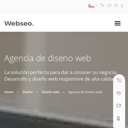
08:30 AM A 17:30 PM
ventas@webseo.cl
Agencia de diseno web
09:30 AM A 18:30 PM
soporte@webseo.cl
La solución perfecta para dar a conocer su negocio.
Desarrollo y diseño web responsive de alta calidad.
Home
Diseño
Diseño web
Agencia de diseno web
ABRIR TICKET