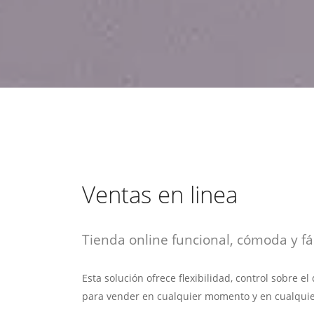
estrategia de
¡COTIZA AQUÍ!
DESDE $15 UF.
HABLAR CON EJECUTIVO
marketing digital.
DESDE $300 UF.
ASESORATE POR UN EXPERTO
Ventas en linea
Tienda online funcional, cómoda y fác
Esta solución ofrece flexibilidad, control sobre e
para vender en cualquier momento y en cualquie