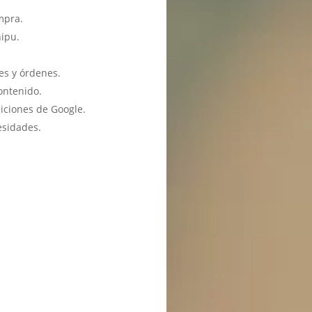
mpra.
hipu.
es y órdenes.
ontenido.
iciones de Google.
esidades.