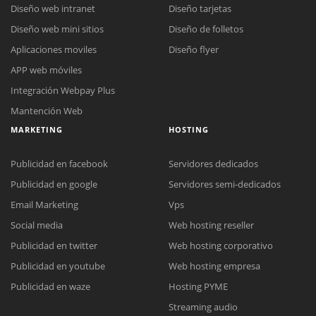
Diseño web intranet
Diseño tarjetas
Diseño web mini sitios
Diseño de folletos
Aplicaciones moviles
Diseño flyer
APP web móviles
Integración Webpay Plus
Mantención Web
MARKETING
HOSTING
Publicidad en facebook
Servidores dedicados
Publicidad en google
Servidores semi-dedicados
Email Marketing
Vps
Social media
Web hosting reseller
Publicidad en twitter
Web hosting corporativo
Reunión online
Publicidad en youtube
Web hosting empresa
Nuestros ejecutivos le enviarán un correo electrónico con el enlace a
Chat Online
Publicidad en waze
Hosting PYME
Meet para la reunión online.
Cotización
Streaming audio
Todos nuestros ejecutivos están fuera de línea. Complete el formulario