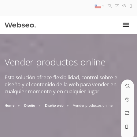
08:30 AM A 17:30 PM
ventas@webseo.cl
Vender productos online
09:30 AM A 18:30 PM
soporte@webseo.cl
Esta solución ofrece flexibilidad, control sobre el
diseño y el contenido de la web para vender en
cualquier momento y en cualquier lugar.
Home
Diseño
Diseño web
Vender productos online
ABRIR TICKET