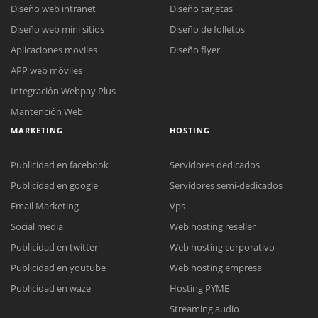
Diseño web intranet
Diseño tarjetas
Diseño web mini sitios
Diseño de folletos
Aplicaciones moviles
Diseño flyer
APP web móviles
Integración Webpay Plus
Mantención Web
MARKETING
HOSTING
Publicidad en facebook
Servidores dedicados
Publicidad en google
Servidores semi-dedicados
Email Marketing
Vps
Social media
Web hosting reseller
Publicidad en twitter
Web hosting corporativo
Reunión online
Publicidad en youtube
Web hosting empresa
Nuestros ejecutivos le enviarán un correo electrónico con el enlace a
Chat Online
Publicidad en waze
Hosting PYME
Meet para la reunión online.
Cotización
Streaming audio
Todos nuestros ejecutivos están fuera de línea. Complete el formulario