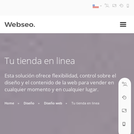
08:30 AM A 17:30 PM
ventas@webseo.cl
Tu tienda en linea
09:30 AM A 18:30 PM
soporte@webseo.cl
Esta solución ofrece flexibilidad, control sobre el
diseño y el contenido de la web para vender en
cualquier momento y en cualquier lugar.
Home
Diseño
Diseño web
Tu tienda en linea
ABRIR TICKET