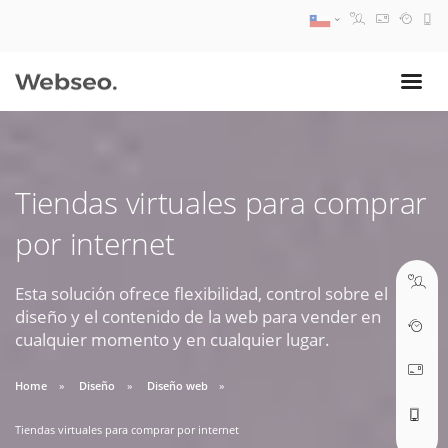
08:30 AM A 17:30 PM
ventas@webseo.cl
Tiendas virtuales para comprar
09:30 AM A 18:30 PM
por internet
soporte@webseo.cl
Esta solución ofrece flexibilidad, control sobre el
diseño y el contenido de la web para vender en
cualquier momento y en cualquier lugar.
ABRIR TICKET
Home
Diseño
Diseño web
Tiendas virtuales para comprar por internet