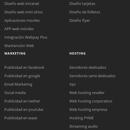
Diseño web intranet
Diseño tarjetas
Diseño web mini sitios
Diseño de folletos
Aplicaciones moviles
Diseño flyer
APP web móviles
Integración Webpay Plus
Mantención Web
MARKETING
HOSTING
Publicidad en facebook
Servidores dedicados
Publicidad en google
Servidores semi-dedicados
Email Marketing
Vps
Social media
Web hosting reseller
Publicidad en twitter
Web hosting corporativo
Reunión online
Publicidad en youtube
Web hosting empresa
Nuestros ejecutivos le enviarán un correo electrónico con el enlace a
Chat Online
Publicidad en waze
Hosting PYME
Meet para la reunión online.
Cotización
Streaming audio
Todos nuestros ejecutivos están fuera de línea. Complete el formulario