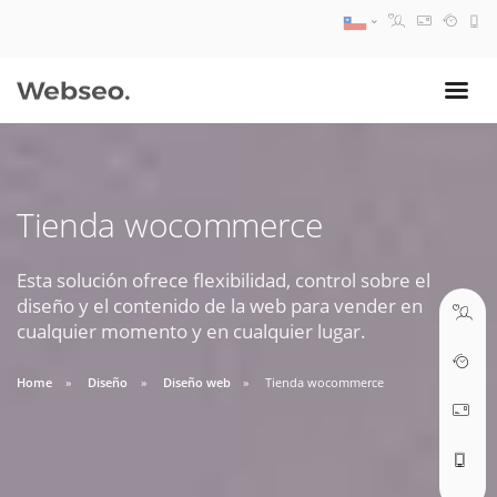
08:30 AM A 17:30 PM
ventas@webseo.cl
Tienda wocommerce
09:30 AM A 18:30 PM
soporte@webseo.cl
Esta solución ofrece flexibilidad, control sobre el
diseño y el contenido de la web para vender en
cualquier momento y en cualquier lugar.
Home
Diseño
Diseño web
Tienda wocommerce
ABRIR TICKET