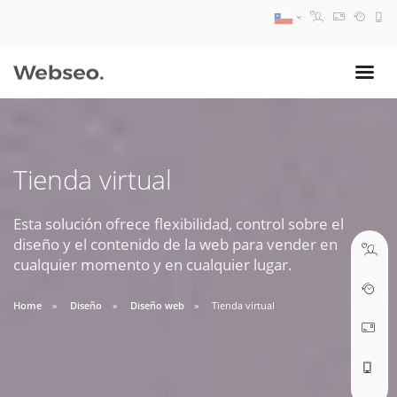
08:30 AM A 17:30 PM
ventas@webseo.cl
Tienda virtual
09:30 AM A 18:30 PM
soporte@webseo.cl
Esta solución ofrece flexibilidad, control sobre el
diseño y el contenido de la web para vender en
cualquier momento y en cualquier lugar.
Home
Diseño
Diseño web
Tienda virtual
ABRIR TICKET