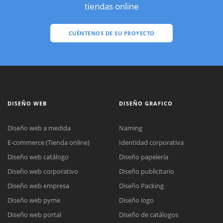
tiendas online
CUÉNTENOS DE SU PROYECTO
DISEÑO WEB
DISEÑO GRAFICO
Diseño web a medida
Naming
E-commerce (Tienda online)
Identidad corporativa
Diseño web catálogo
Diseño papelería
Diseño web corporativo
Diseño publicitario
Diseño web empresa
Diseño Packing
Diseño web pyme
Diseño logo
Diseño web portal
Diseño de catálogos