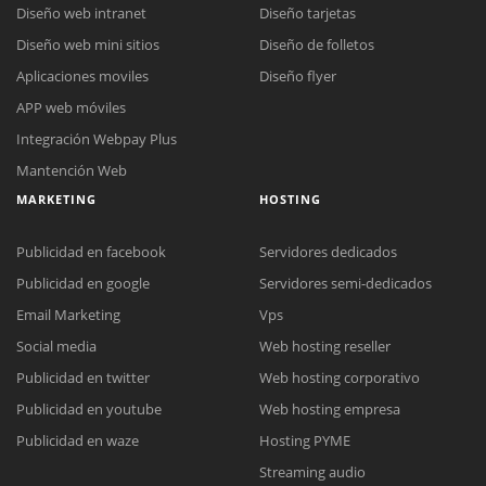
Diseño web intranet
Diseño tarjetas
Diseño web mini sitios
Diseño de folletos
Aplicaciones moviles
Diseño flyer
APP web móviles
Integración Webpay Plus
Mantención Web
MARKETING
HOSTING
Publicidad en facebook
Servidores dedicados
Publicidad en google
Servidores semi-dedicados
Email Marketing
Vps
Social media
Web hosting reseller
Publicidad en twitter
Web hosting corporativo
Reunión online
Publicidad en youtube
Web hosting empresa
Nuestros ejecutivos le enviarán un correo electrónico con el enlace a
Chat Online
Publicidad en waze
Hosting PYME
Meet para la reunión online.
Cotización
Streaming audio
Todos nuestros ejecutivos están fuera de línea. Complete el formulario