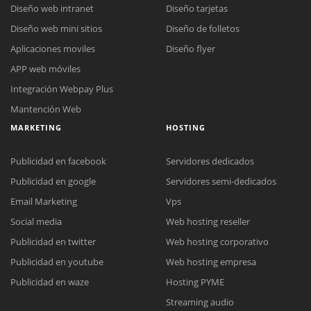
Diseño web intranet
Diseño tarjetas
Diseño web mini sitios
Diseño de folletos
Aplicaciones moviles
Diseño flyer
APP web móviles
Integración Webpay Plus
Mantención Web
MARKETING
HOSTING
Publicidad en facebook
Servidores dedicados
Publicidad en google
Servidores semi-dedicados
Email Marketing
Vps
Social media
Web hosting reseller
Publicidad en twitter
Web hosting corporativo
Reunión online
Publicidad en youtube
Web hosting empresa
Nuestros ejecutivos le enviarán un correo electrónico con el enlace a
Chat Online
Publicidad en waze
Hosting PYME
Meet para la reunión online.
Cotización
Streaming audio
Todos nuestros ejecutivos están fuera de línea. Complete el formulario