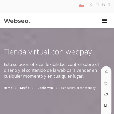
08:30 AM A 17:30 PM
ventas@webseo.cl
Tienda virtual con webpay
09:30 AM A 18:30 PM
soporte@webseo.cl
Esta solución ofrece flexibilidad, control sobre el
diseño y el contenido de la web para vender en
cualquier momento y en cualquier lugar.
Home
Diseño
Diseño web
Tienda virtual con webpay
ABRIR TICKET