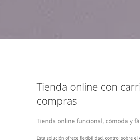
estrategia de
¡COTIZA AQUÍ!
DESDE $15 UF.
HABLAR CON EJECUTIVO
marketing digital.
DESDE $300 UF.
ASESORATE POR UN EXPERTO
Tienda online con carr
compras
Tienda online funcional, cómoda y fác
Esta solución ofrece flexibilidad, control sobre e