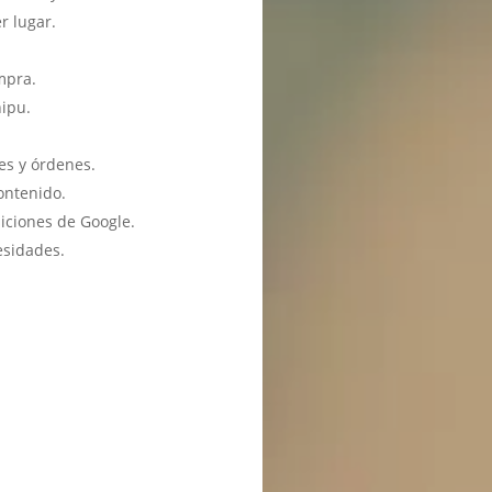
r lugar.
mpra.
hipu.
es y órdenes.
ontenido.
iciones de Google.
esidades.