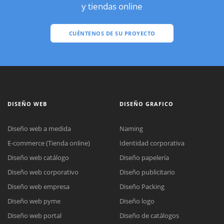
y tiendas online
CUÉNTENOS DE SU PROYECTO
DISEÑO WEB
DISEÑO GRAFICO
Diseño web a medida
Naming
E-commerce (Tienda online)
Identidad corporativa
Diseño web catálogo
Diseño papelería
Diseño web corporativo
Diseño publicitario
Diseño web empresa
Diseño Packing
Diseño web pyme
Diseño logo
Diseño web portal
Diseño de catálogos