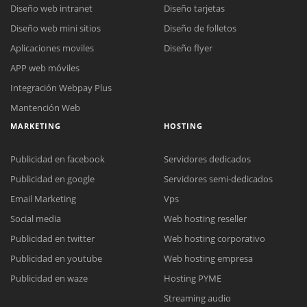
Diseño web intranet
Diseño tarjetas
Diseño web mini sitios
Diseño de folletos
Aplicaciones moviles
Diseño flyer
APP web móviles
Integración Webpay Plus
Mantención Web
MARKETING
HOSTING
Publicidad en facebook
Servidores dedicados
Publicidad en google
Servidores semi-dedicados
Email Marketing
Vps
Social media
Web hosting reseller
Publicidad en twitter
Web hosting corporativo
Reunión online
Publicidad en youtube
Web hosting empresa
Nuestros ejecutivos le enviarán un correo electrónico con el enlace a
Chat Online
Publicidad en waze
Hosting PYME
Meet para la reunión online.
Cotización
Streaming audio
Todos nuestros ejecutivos están fuera de línea. Complete el formulario