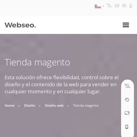
08:30 AM A 17:30 PM
ventas@webseo.cl
Tienda magento
09:30 AM A 18:30 PM
soporte@webseo.cl
Esta solución ofrece flexibilidad, control sobre el
diseño y el contenido de la web para vender en
cualquier momento y en cualquier lugar.
Home
Diseño
Diseño web
Tienda magento
ABRIR TICKET