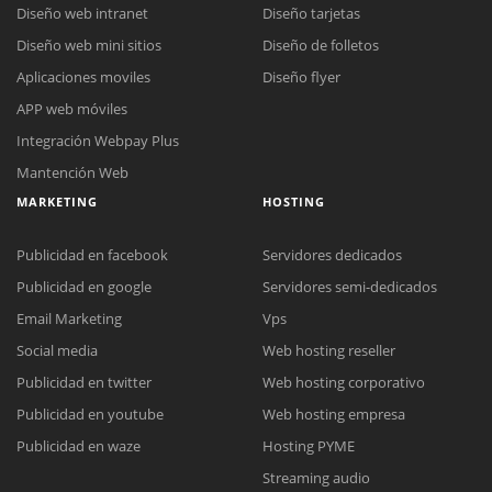
Diseño web intranet
Diseño tarjetas
Diseño web mini sitios
Diseño de folletos
Aplicaciones moviles
Diseño flyer
APP web móviles
Integración Webpay Plus
Mantención Web
MARKETING
HOSTING
Publicidad en facebook
Servidores dedicados
Publicidad en google
Servidores semi-dedicados
Email Marketing
Vps
Social media
Web hosting reseller
Publicidad en twitter
Web hosting corporativo
Reunión online
Publicidad en youtube
Web hosting empresa
Nuestros ejecutivos le enviarán un correo electrónico con el enlace a
Chat Online
Publicidad en waze
Hosting PYME
Meet para la reunión online.
Cotización
Streaming audio
Todos nuestros ejecutivos están fuera de línea. Complete el formulario