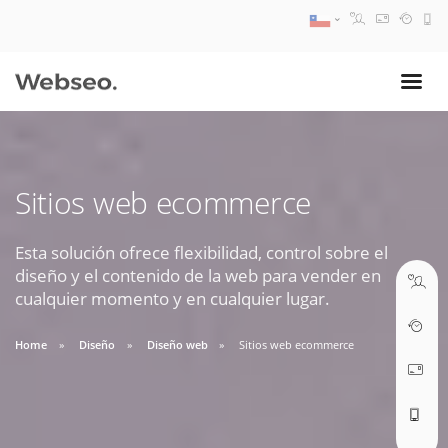
08:30 AM A 17:30 PM
ventas@webseo.cl
Sitios web ecommerce
09:30 AM A 18:30 PM
soporte@webseo.cl
Esta solución ofrece flexibilidad, control sobre el
diseño y el contenido de la web para vender en
cualquier momento y en cualquier lugar.
Home
Diseño
Diseño web
Sitios web ecommerce
ABRIR TICKET