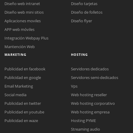
Diseño web intranet
Diseño tarjetas
Diseño web mini sitios
Diseño de folletos
Aplicaciones moviles
Diseño flyer
APP web móviles
Integración Webpay Plus
Mantención Web
MARKETING
HOSTING
Publicidad en facebook
Servidores dedicados
Publicidad en google
Servidores semi-dedicados
Email Marketing
Vps
Social media
Web hosting reseller
Publicidad en twitter
Web hosting corporativo
Reunión online
Publicidad en youtube
Web hosting empresa
Nuestros ejecutivos le enviarán un correo electrónico con el enlace a
Chat Online
Publicidad en waze
Hosting PYME
Meet para la reunión online.
Cotización
Streaming audio
Todos nuestros ejecutivos están fuera de línea. Complete el formulario