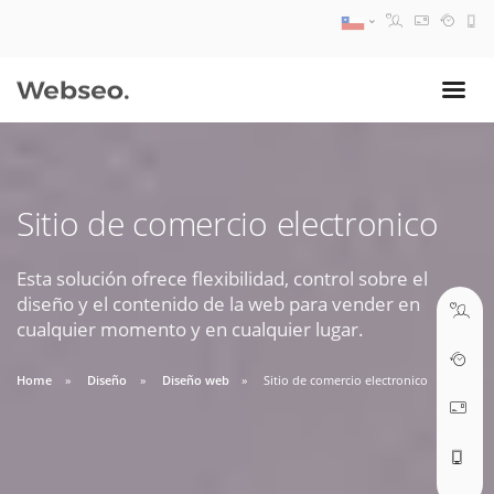
08:30 AM A 17:30 PM
ventas@webseo.cl
Sitio de comercio electronico
09:30 AM A 18:30 PM
soporte@webseo.cl
Esta solución ofrece flexibilidad, control sobre el
diseño y el contenido de la web para vender en
cualquier momento y en cualquier lugar.
Home
Diseño
Diseño web
Sitio de comercio electronico
ABRIR TICKET