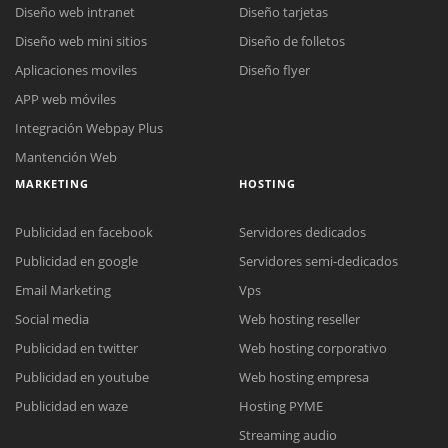
Diseño web intranet
Diseño tarjetas
Diseño web mini sitios
Diseño de folletos
Aplicaciones moviles
Diseño flyer
APP web móviles
Integración Webpay Plus
Mantención Web
MARKETING
HOSTING
Publicidad en facebook
Servidores dedicados
Publicidad en google
Servidores semi-dedicados
Email Marketing
Vps
Social media
Web hosting reseller
Publicidad en twitter
Web hosting corporativo
Reunión online
Publicidad en youtube
Web hosting empresa
Nuestros ejecutivos le enviarán un correo electrónico con el enlace a
Chat Online
Publicidad en waze
Hosting PYME
Meet para la reunión online.
Cotización
Streaming audio
Todos nuestros ejecutivos están fuera de línea. Complete el formulario