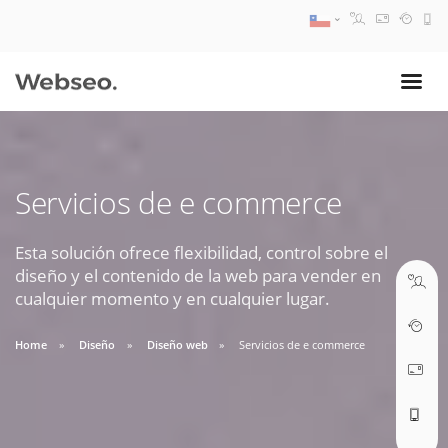
08:30 AM A 17:30 PM
ventas@webseo.cl
Servicios de e commerce
09:30 AM A 18:30 PM
soporte@webseo.cl
Esta solución ofrece flexibilidad, control sobre el
diseño y el contenido de la web para vender en
cualquier momento y en cualquier lugar.
Home
Diseño
Diseño web
Servicios de e commerce
ABRIR TICKET