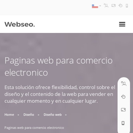
08:30 AM A 17:30 PM
ventas@webseo.cl
Paginas web para comercio
09:30 AM A 18:30 PM
electronico
soporte@webseo.cl
Esta solución ofrece flexibilidad, control sobre el
diseño y el contenido de la web para vender en
cualquier momento y en cualquier lugar.
ABRIR TICKET
Home
Diseño
Diseño web
Paginas web para comercio electronico