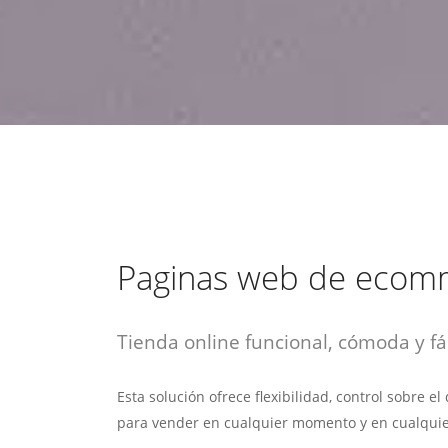
estrategia de
¡COTIZA AQUÍ!
DESDE $15 UF.
HABLAR CON EJECUTIVO
marketing digital.
DESDE $300 UF.
ASESORATE POR UN EXPERTO
Paginas web de ecom
Tienda online funcional, cómoda y fác
Esta solución ofrece flexibilidad, control sobre e
para vender en cualquier momento y en cualquie