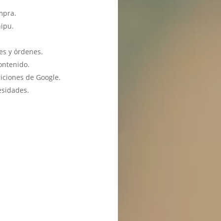
mpra.
hipu.
es y órdenes.
ontenido.
iciones de Google.
esidades.