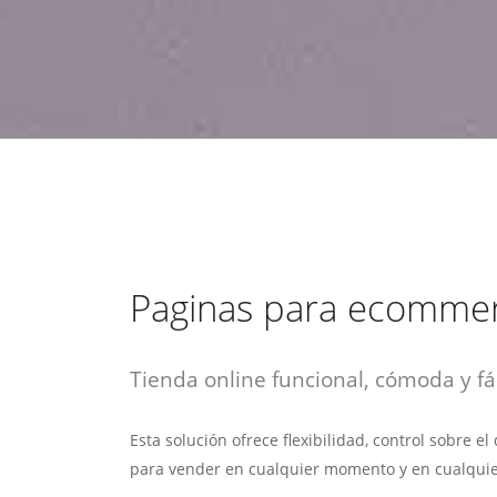
estrategia de
¡COTIZA AQUÍ!
DESDE $15 UF.
HABLAR CON EJECUTIVO
marketing digital.
DESDE $300 UF.
ASESORATE POR UN EXPERTO
Paginas para ecomme
Tienda online funcional, cómoda y fác
Esta solución ofrece flexibilidad, control sobre e
para vender en cualquier momento y en cualquie