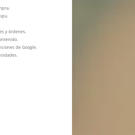
mpra.
hipu.
es y órdenes.
ontenido.
iciones de Google.
esidades.