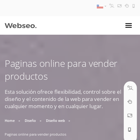
08:30 AM A 17:30 PM
ventas@webseo.cl
Paginas online para vender
09:30 AM A 18:30 PM
productos
soporte@webseo.cl
Esta solución ofrece flexibilidad, control sobre el
diseño y el contenido de la web para vender en
cualquier momento y en cualquier lugar.
ABRIR TICKET
Home
Diseño
Diseño web
Paginas online para vender productos