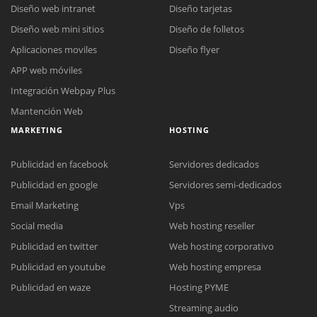
Diseño web intranet
Diseño tarjetas
Diseño web mini sitios
Diseño de folletos
Aplicaciones moviles
Diseño flyer
APP web móviles
Integración Webpay Plus
Mantención Web
MARKETING
HOSTING
Publicidad en facebook
Servidores dedicados
Publicidad en google
Servidores semi-dedicados
Email Marketing
Vps
Social media
Web hosting reseller
Publicidad en twitter
Web hosting corporativo
Reunión online
Publicidad en youtube
Web hosting empresa
Nuestros ejecutivos le enviarán un correo electrónico con el enlace a
Chat Online
Publicidad en waze
Hosting PYME
Meet para la reunión online.
Cotización
Streaming audio
Todos nuestros ejecutivos están fuera de línea. Complete el formulario