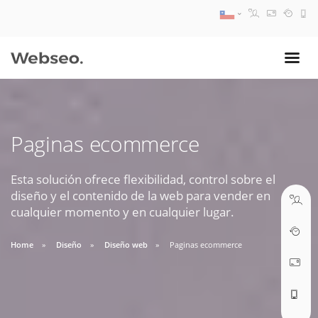
08:30 AM A 17:30 PM
ventas@webseo.cl
Paginas ecommerce
09:30 AM A 18:30 PM
soporte@webseo.cl
Esta solución ofrece flexibilidad, control sobre el
diseño y el contenido de la web para vender en
cualquier momento y en cualquier lugar.
Home
Diseño
Diseño web
Paginas ecommerce
ABRIR TICKET