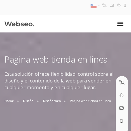
08:30 AM A 17:30 PM
ventas@webseo.cl
Pagina web tienda en linea
09:30 AM A 18:30 PM
soporte@webseo.cl
Esta solución ofrece flexibilidad, control sobre el
diseño y el contenido de la web para vender en
cualquier momento y en cualquier lugar.
Home
Diseño
Diseño web
Pagina web tienda en linea
ABRIR TICKET