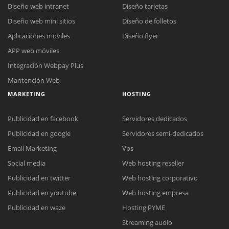
Diseño web intranet
Diseño tarjetas
Diseño web mini sitios
Diseño de folletos
Aplicaciones moviles
Diseño flyer
APP web móviles
Integración Webpay Plus
Mantención Web
MARKETING
HOSTING
Publicidad en facebook
Servidores dedicados
Publicidad en google
Servidores semi-dedicados
Email Marketing
Vps
Social media
Web hosting reseller
Publicidad en twitter
Web hosting corporativo
Reunión online
Publicidad en youtube
Web hosting empresa
Nuestros ejecutivos le enviarán un correo electrónico con el enlace a
Chat Online
Publicidad en waze
Hosting PYME
Meet para la reunión online.
Cotización
Streaming audio
Todos nuestros ejecutivos están fuera de línea. Complete el formulario