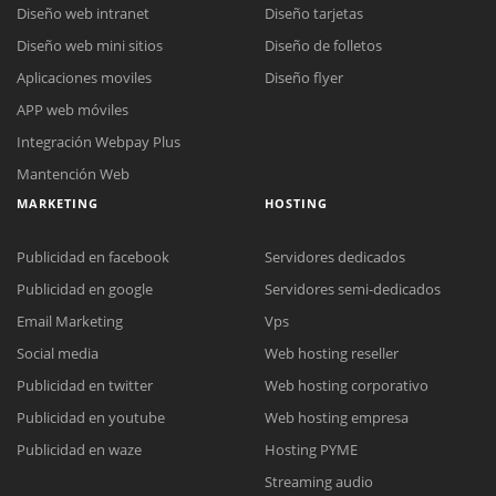
Diseño web intranet
Diseño tarjetas
Diseño web mini sitios
Diseño de folletos
Aplicaciones moviles
Diseño flyer
APP web móviles
Integración Webpay Plus
Mantención Web
MARKETING
HOSTING
Publicidad en facebook
Servidores dedicados
Publicidad en google
Servidores semi-dedicados
Email Marketing
Vps
Social media
Web hosting reseller
Publicidad en twitter
Web hosting corporativo
Reunión online
Publicidad en youtube
Web hosting empresa
Nuestros ejecutivos le enviarán un correo electrónico con el enlace a
Chat Online
Publicidad en waze
Hosting PYME
Meet para la reunión online.
Cotización
Streaming audio
Todos nuestros ejecutivos están fuera de línea. Complete el formulario