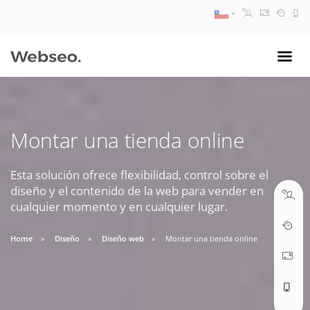
08:30 AM A 17:30 PM
ventas@webseo.cl
Montar una tienda online
09:30 AM A 18:30 PM
soporte@webseo.cl
Esta solución ofrece flexibilidad, control sobre el
diseño y el contenido de la web para vender en
cualquier momento y en cualquier lugar.
Home
Diseño
Diseño web
Montar una tienda online
ABRIR TICKET