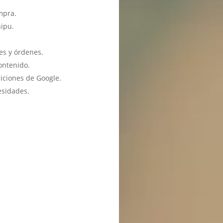
mpra.
hipu.
es y órdenes.
ontenido.
iciones de Google.
esidades.