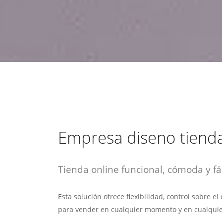
estrategia de
¡COTIZA AQUÍ!
DESDE $15 UF.
HABLAR CON EJECUTIVO
marketing digital.
DESDE $300 UF.
ASESORATE POR UN EXPERTO
Empresa diseno tienda
Tienda online funcional, cómoda y fác
Esta solución ofrece flexibilidad, control sobre e
para vender en cualquier momento y en cualquie