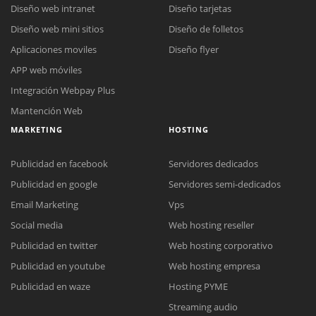
Diseño web intranet
Diseño tarjetas
Diseño web mini sitios
Diseño de folletos
Aplicaciones moviles
Diseño flyer
APP web móviles
Integración Webpay Plus
Mantención Web
MARKETING
HOSTING
Publicidad en facebook
Servidores dedicados
Publicidad en google
Servidores semi-dedicados
Email Marketing
Vps
Social media
Web hosting reseller
Publicidad en twitter
Web hosting corporativo
Reunión online
Publicidad en youtube
Web hosting empresa
Nuestros ejecutivos le enviarán un correo electrónico con el enlace a
Chat Online
Publicidad en waze
Hosting PYME
Meet para la reunión online.
Cotización
Streaming audio
Todos nuestros ejecutivos están fuera de línea. Complete el formulario