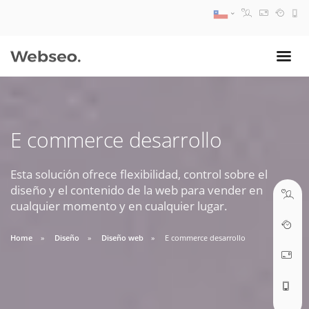
08:30 AM A 17:30 PM
ventas@webseo.cl
E commerce desarrollo
09:30 AM A 18:30 PM
soporte@webseo.cl
Esta solución ofrece flexibilidad, control sobre el
diseño y el contenido de la web para vender en
cualquier momento y en cualquier lugar.
Home
Diseño
Diseño web
E commerce desarrollo
ABRIR TICKET