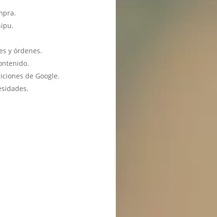
mpra.
hipu.
es y órdenes.
ontenido.
iciones de Google.
esidades.