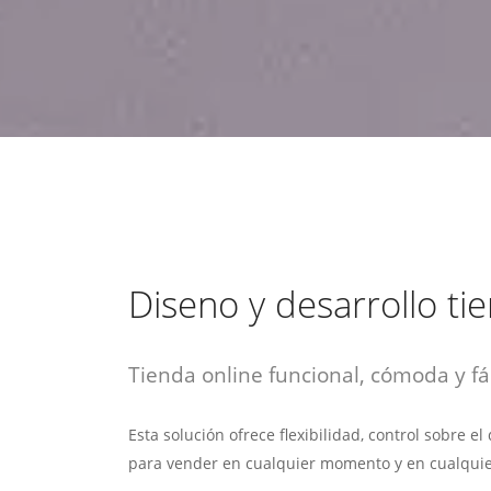
estrategia de
¡COTIZA AQUÍ!
DESDE $15 UF.
HABLAR CON EJECUTIVO
marketing digital.
DESDE $300 UF.
ASESORATE POR UN EXPERTO
Diseno y desarrollo ti
Tienda online funcional, cómoda y fác
Esta solución ofrece flexibilidad, control sobre e
para vender en cualquier momento y en cualquie