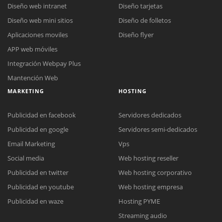
Diseño web intranet
Diseño tarjetas
Diseño web mini sitios
Diseño de folletos
Aplicaciones moviles
Diseño flyer
APP web móviles
Integración Webpay Plus
Mantención Web
MARKETING
HOSTING
Publicidad en facebook
Servidores dedicados
Publicidad en google
Servidores semi-dedicados
Email Marketing
Vps
Social media
Web hosting reseller
Publicidad en twitter
Web hosting corporativo
Reunión online
Publicidad en youtube
Web hosting empresa
Nuestros ejecutivos le enviarán un correo electrónico con el enlace a
Chat Online
Publicidad en waze
Hosting PYME
Meet para la reunión online.
Cotización
Streaming audio
Todos nuestros ejecutivos están fuera de línea. Complete el formulario