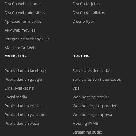
Diseño web intranet
Diseño tarjetas
Diseño web mini sitios
Diseño de folletos
Aplicaciones moviles
Diseño flyer
APP web móviles
Integración Webpay Plus
Mantención Web
MARKETING
HOSTING
Publicidad en facebook
Servidores dedicados
Publicidad en google
Servidores semi-dedicados
Email Marketing
Vps
Social media
Web hosting reseller
Publicidad en twitter
Web hosting corporativo
Reunión online
Publicidad en youtube
Web hosting empresa
Nuestros ejecutivos le enviarán un correo electrónico con el enlace a
Chat Online
Publicidad en waze
Hosting PYME
Meet para la reunión online.
Cotización
Streaming audio
Todos nuestros ejecutivos están fuera de línea. Complete el formulario