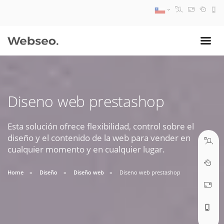
08:30 AM A 17:30 PM
ventas@webseo.cl
Diseno web prestashop
09:30 AM A 18:30 PM
soporte@webseo.cl
Esta solución ofrece flexibilidad, control sobre el
diseño y el contenido de la web para vender en
cualquier momento y en cualquier lugar.
Home
Diseño
Diseño web
Diseno web prestashop
ABRIR TICKET