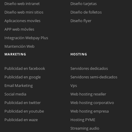
Diseño web intranet
Diseño tarjetas
Diseño web mini sitios
Diseño de folletos
Aplicaciones moviles
Diseño flyer
APP web móviles
Integración Webpay Plus
Mantención Web
MARKETING
HOSTING
Publicidad en facebook
Servidores dedicados
Publicidad en google
Servidores semi-dedicados
Email Marketing
Vps
Social media
Web hosting reseller
Publicidad en twitter
Web hosting corporativo
Reunión online
Publicidad en youtube
Web hosting empresa
Nuestros ejecutivos le enviarán un correo electrónico con el enlace a
Chat Online
Publicidad en waze
Hosting PYME
Meet para la reunión online.
Cotización
Streaming audio
Todos nuestros ejecutivos están fuera de línea. Complete el formulario