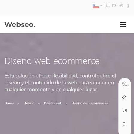
08:30 AM A 17:30 PM
ventas@webseo.cl
Diseno web ecommerce
09:30 AM A 18:30 PM
soporte@webseo.cl
Esta solución ofrece flexibilidad, control sobre el
diseño y el contenido de la web para vender en
cualquier momento y en cualquier lugar.
Home
Diseño
Diseño web
Diseno web ecommerce
ABRIR TICKET