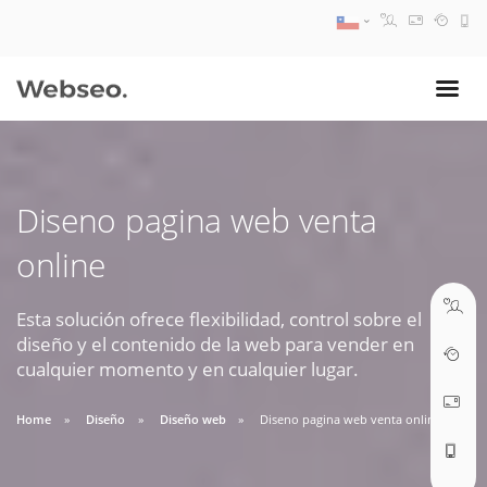
08:30 AM A 17:30 PM
ventas@webseo.cl
Diseno pagina web venta
09:30 AM A 18:30 PM
online
soporte@webseo.cl
Esta solución ofrece flexibilidad, control sobre el
diseño y el contenido de la web para vender en
cualquier momento y en cualquier lugar.
ABRIR TICKET
Home
Diseño
Diseño web
Diseno pagina web venta online