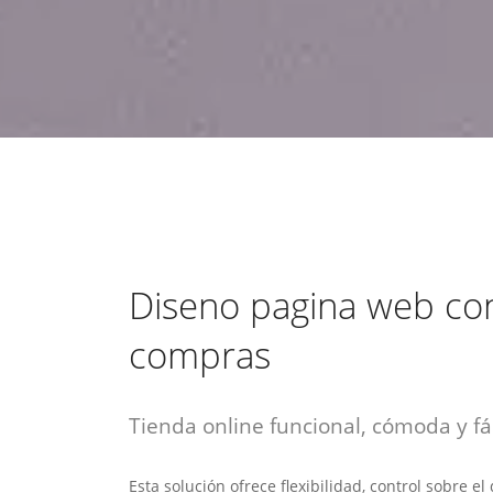
estrategia de
¡COTIZA AQUÍ!
DESDE $15 UF.
HABLAR CON EJECUTIVO
marketing digital.
DESDE $300 UF.
ASESORATE POR UN EXPERTO
Diseno pagina web con
compras
Tienda online funcional, cómoda y fác
Esta solución ofrece flexibilidad, control sobre e