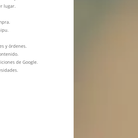
r lugar.
mpra.
hipu.
es y órdenes.
ontenido.
iciones de Google.
esidades.