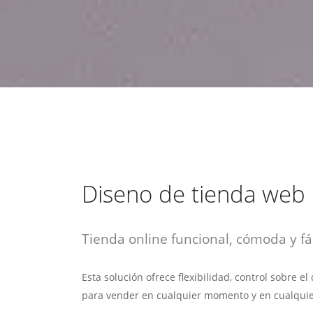
estrategia de
¡COTIZA AQUÍ!
DESDE $15 UF.
HABLAR CON EJECUTIVO
marketing digital.
DESDE $300 UF.
ASESORATE POR UN EXPERTO
Diseno de tienda web
Tienda online funcional, cómoda y fác
Esta solución ofrece flexibilidad, control sobre e
para vender en cualquier momento y en cualquie