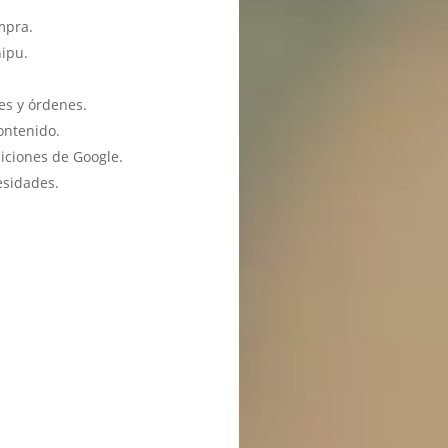
mpra.
hipu.
es y órdenes.
ontenido.
iciones de Google.
esidades.