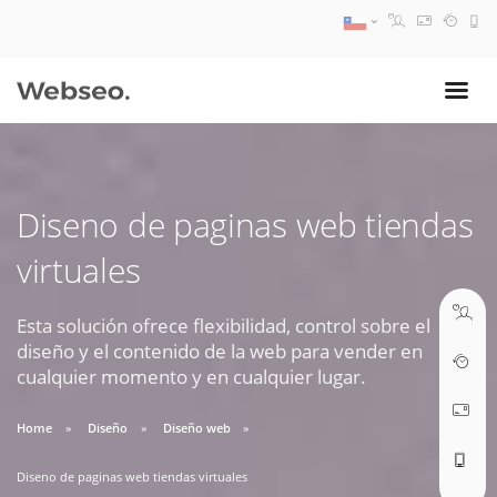
08:30 AM A 17:30 PM
ventas@webseo.cl
Diseno de paginas web tiendas
09:30 AM A 18:30 PM
virtuales
soporte@webseo.cl
Esta solución ofrece flexibilidad, control sobre el
diseño y el contenido de la web para vender en
cualquier momento y en cualquier lugar.
ABRIR TICKET
Home
Diseño
Diseño web
Diseno de paginas web tiendas virtuales