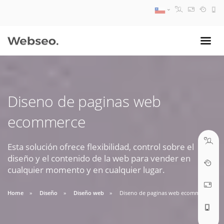
08:30 AM A 17:30 PM
ventas@webseo.cl
Diseno de paginas web
09:30 AM A 18:30 PM
ecommerce
soporte@webseo.cl
Esta solución ofrece flexibilidad, control sobre el
diseño y el contenido de la web para vender en
cualquier momento y en cualquier lugar.
ABRIR TICKET
Home
Diseño
Diseño web
Diseno de paginas web ecommerce