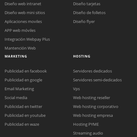
Diseño web intranet
Diseño tarjetas
Diseño web mini sitios
Diseño de folletos
Aplicaciones moviles
Diseño flyer
APP web móviles
Integración Webpay Plus
Mantención Web
MARKETING
HOSTING
Publicidad en facebook
Servidores dedicados
Publicidad en google
Servidores semi-dedicados
Email Marketing
Vps
Social media
Web hosting reseller
Publicidad en twitter
Web hosting corporativo
Reunión online
Publicidad en youtube
Web hosting empresa
Nuestros ejecutivos le enviarán un correo electrónico con el enlace a
Chat Online
Publicidad en waze
Hosting PYME
Meet para la reunión online.
Cotización
Streaming audio
Todos nuestros ejecutivos están fuera de línea. Complete el formulario