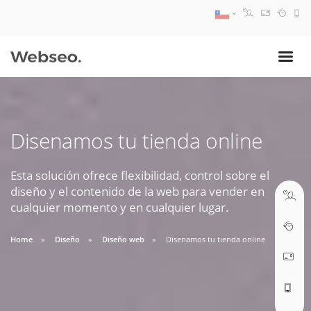
08:30 AM A 17:30 PM
ventas@webseo.cl
Disenamos tu tienda online
09:30 AM A 18:30 PM
soporte@webseo.cl
Esta solución ofrece flexibilidad, control sobre el
diseño y el contenido de la web para vender en
cualquier momento y en cualquier lugar.
Home
Diseño
Diseño web
Disenamos tu tienda online
ABRIR TICKET