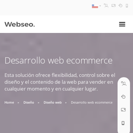
08:30 AM A 17:30 PM
ventas@webseo.cl
Desarrollo web ecommerce
09:30 AM A 18:30 PM
soporte@webseo.cl
Esta solución ofrece flexibilidad, control sobre el
diseño y el contenido de la web para vender en
cualquier momento y en cualquier lugar.
Home
Diseño
Diseño web
Desarrollo web ecommerce
ABRIR TICKET