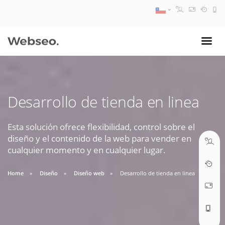
08:30 AM A 17:30 PM
ventas@webseo.cl
Desarrollo de tienda en linea
09:30 AM A 18:30 PM
soporte@webseo.cl
Esta solución ofrece flexibilidad, control sobre el
diseño y el contenido de la web para vender en
cualquier momento y en cualquier lugar.
Home
Diseño
Diseño web
Desarrollo de tienda en linea
ABRIR TICKET