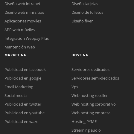
Diseño web intranet
Diseño tarjetas
Diseño web mini sitios
Diseño de folletos
Aplicaciones moviles
Diseño flyer
APP web móviles
Integración Webpay Plus
Mantención Web
MARKETING
HOSTING
Publicidad en facebook
Servidores dedicados
Publicidad en google
Servidores semi-dedicados
Email Marketing
Vps
Social media
Web hosting reseller
Publicidad en twitter
Web hosting corporativo
Reunión online
Publicidad en youtube
Web hosting empresa
Nuestros ejecutivos le enviarán un correo electrónico con el enlace a
Chat Online
Publicidad en waze
Hosting PYME
Meet para la reunión online.
Cotización
Streaming audio
Todos nuestros ejecutivos están fuera de línea. Complete el formulario