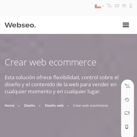
08:30 AM A 17:30 PM
ventas@webseo.cl
Crear web ecommerce
09:30 AM A 18:30 PM
soporte@webseo.cl
Esta solución ofrece flexibilidad, control sobre el
diseño y el contenido de la web para vender en
cualquier momento y en cualquier lugar.
Home
Diseño
Diseño web
Crear web ecommerce
ABRIR TICKET