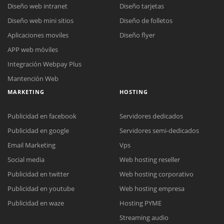
Diseño web intranet
Diseño tarjetas
Diseño web mini sitios
Diseño de folletos
Aplicaciones moviles
Diseño flyer
APP web móviles
Integración Webpay Plus
Mantención Web
MARKETING
HOSTING
Publicidad en facebook
Servidores dedicados
Publicidad en google
Servidores semi-dedicados
Email Marketing
Vps
Social media
Web hosting reseller
Publicidad en twitter
Web hosting corporativo
Reunión online
Publicidad en youtube
Web hosting empresa
Nuestros ejecutivos le enviarán un correo electrónico con el enlace a
Chat Online
Publicidad en waze
Hosting PYME
Meet para la reunión online.
Cotización
Streaming audio
Todos nuestros ejecutivos están fuera de línea. Complete el formulario